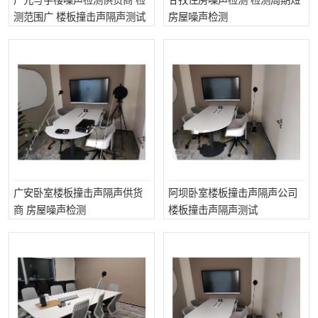
广元写字楼噪声检测供货商 检
甘孜住房噪声检测 检测周期短
测范围广 楼板撞击声隔声测试
房屋噪声检测
广安卧室楼板撞击声隔声供货
阿坝卧室楼板撞击声隔声公司
商 房屋噪声检测
楼板撞击声隔声测试