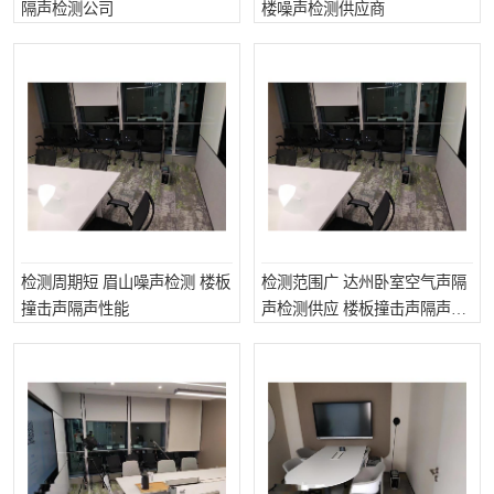
隔声检测公司
楼噪声检测供应商
检测周期短 眉山噪声检测 楼板
检测范围广 达州卧室空气声隔
撞击声隔声性能
声检测供应 楼板撞击声隔声测
量