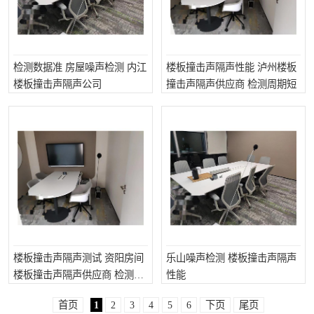
检测数据准 房屋噪声检测 内江
楼板撞击声隔声性能 泸州楼板
楼板撞击声隔声公司
撞击声隔声供应商 检测周期短
楼板撞击声隔声测试 资阳房间
乐山噪声检测 楼板撞击声隔声
楼板撞击声隔声供应商 检测数
性能
据准
首页
1
2
3
4
5
6
下页
尾页