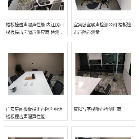
楼板撞击声隔声性能 内江房间
宜宾卧室噪声检测公司 楼板撞
楼板撞击声隔声供应商 检测范
击声隔声测量
围广
广安房间楼板撞击声隔声电话
资阳写字楼噪声检测厂商
楼板撞击声隔声性能