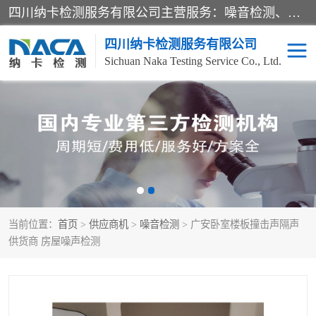
四川纳卡检测服务有限公司主营服务：噪音检测、灯光检测、防护网检测、磁性检测、无损检测、燃烧等级检测；本着严谨、规范的态度严格执行国家现行标准、规范及规程，奉行“科学公正、准确、持续改进、诚信服务”的企业价值和“科学、信誉、服务”的企业宗旨，竭诚为广大客户服务。
四川纳卡检测服务有限公司
Sichuan Naka Testing Service Co., Ltd.
噪音检测
灯光检测
防护网检测
磁性检测
无损检测
燃烧等级检测
当前位置：
首页
>
供应商机
>
噪音检测
> 广安卧室楼板撞击声隔声
可靠性检测
产品检测
供货商 房屋噪声检测