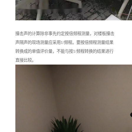
撞击声的计算除非事先约定按倍频程测量，对楼板撞击
声隔声的现场测量应采用1/频程。要按倍频程测量结果
转换成的单值评价量，不能与按1/频程转换的结果进行
直接比较。