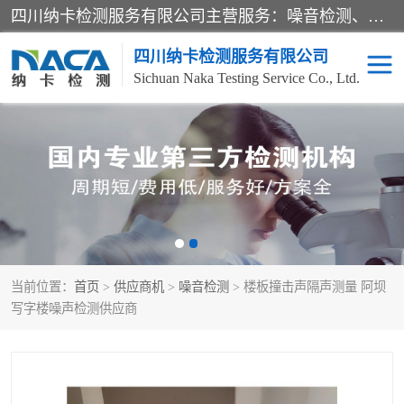
四川纳卡检测服务有限公司主营服务：噪音检测、灯光检测、防护网检测、磁性检测、无损检测、燃烧等级检测；本着严谨、规范的态度严格执行国家现行标准、规范及规程，奉行“科学公正、准确、持续改进、诚信服务”的企业价值和“科学、信誉、服务”的企业宗旨，竭诚为广大客户服务。
四川纳卡检测服务有限公司
Sichuan Naka Testing Service Co., Ltd.
噪音检测
灯光检测
防护网检测
磁性检测
无损检测
燃烧等级检测
当前位置：
首页
>
供应商机
>
噪音检测
> 楼板撞击声隔声测量 阿坝
可靠性检测
产品检测
写字楼噪声检测供应商