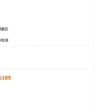
郫都区
声检测
6189