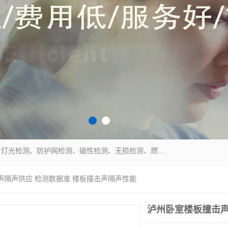
四川纳卡检测服务有限公司主营服务：噪音检测、灯光检测、防护网检测、磁性检测、无损检测、燃烧等级检测；本着严谨、规范的态度严格执行国家现行标准、规范及规程，奉行“科学公正、准确、持续改进、诚信服务”的企业价值和“科学、信誉、服务”的企业宗旨，竭诚为广大客户服务。
声隔声供应 检测数据准 楼板撞击声隔声性能
泸州卧室楼板撞击声