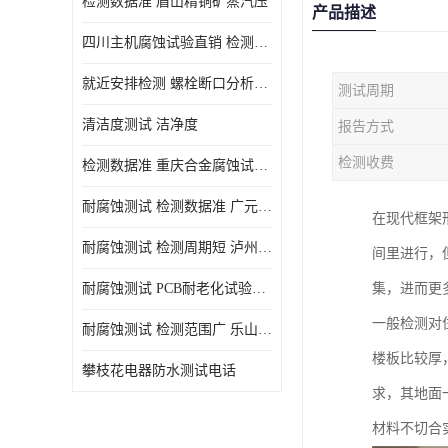
检测数据准 眉山精铜矿蒸汽压
产品描述
四川主机腐蚀试验直销 检测数据准
就近安排检测 螺栓断口分析公司 断裂失效分析
测试周期
清洁度测试 洁净度
报告方式
检测收费
检测数据准 重庆合金腐蚀试验厂商
耐腐蚀测试 检测数据准 广元家电腐蚀试验
在现代框架
耐腐蚀测试 检测周期短 泸州仪器仪表盐雾试验
间里进行，
耐腐蚀测试 PCB耐老化试验供应 就近安排检测
集，进而更
一般检测对
耐腐蚀测试 检测范围广 乐山腐蚀试验供应
楼板比较厚
攀枝花电器防水测试电话
求，其地面
材料不切合