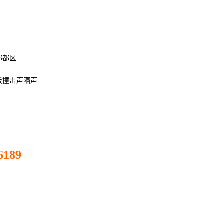
郫都区
板撞击声隔声
6189