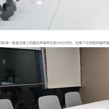
的标准一般是当楼上的撞击声噪声达到100分贝时，在楼下可测到的噪声值