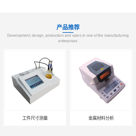
产品推荐
Development, design, production and sales in one of the manufacturing
enterprises
工件尺寸测量
金属材料分析