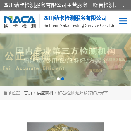
四川纳卡检测服务有限公司主营服务：噪音检测、灯光检测、防护网检测、磁性检测、无损检测、燃烧等级检测；本着严谨、规范的态度严格执行国家现行标准、规范及规程，奉行“科学公正、准确、持续改进、诚信服务”的企业价值和“科学、信誉、服务”的企业宗旨，竭诚为广大客户服务。
四川纳卡检测服务有限公司
Sichuan Naka Testing Service Co., Ltd.
噪音检测
灯光检测
防护网检测
磁性检测
无损检测
燃烧等级检测
当前位置：
首页
>
供应商机
> 矿石检测 达州精锌矿折光率
可靠性检测
产品检测