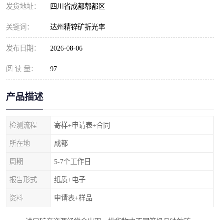
发货地址：
四川省成都郫都区
关键词：
达州精锌矿折光率
发布日期：
2026-08-06
阅 读 量：
97
产品描述
检测流程
寄样+申请表+合同
所在地
成都
周期
5-7个工作日
报告形式
纸质+电子
资料
申请表+样品