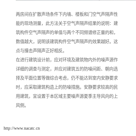
两房间在扩散声场条件下内墙、楼板和门空气声隔声性
能的现场测量，此方法关于空气声隔声结果的说明：建
筑构件空气声隔声的单值与两个不同频谱修正量的和，
数值越大，说明该建筑构件空气声隔声的效果越好。这
点与撞击声隔声正好相反。
在进行建筑设计前，应对环境及建筑物内外的噪声源作
详细的调查与测定，并应对建筑五的防噪间距、朝向选
择及平面位置等做综合考虑，仍不能达到室内安静要求
时，应采取建筑构造上的防噪措施。安静要求较高的民
用建筑，宜设置于本区域主要噪声源夏季主导风向的上
风侧。
http://www.nacatc.cn