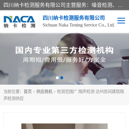
四川纳卡检测服务有限公司主营服务：噪音检测、灯光检测、防护网检测、磁性检测、无损检测、燃烧等级检测；本着严谨、规范的态度严格执行国家现行标准、规范及规程，奉行“科学公正、准确、持续改进、诚信服务”的企业价值和“科学、信誉、服务”的企业宗旨，竭诚为广大客户服务。
四川纳卡检测服务有限公司
Sichuan Naka Testing Service Co., Ltd.
噪音检测
灯光检测
防护网检测
磁性检测
无损检测
燃烧等级检测
当前位置：
首页
>
供应商机
> 检测范围广 隔声检测 达州房间建筑隔
可靠性检测
产品检测
声检测供应