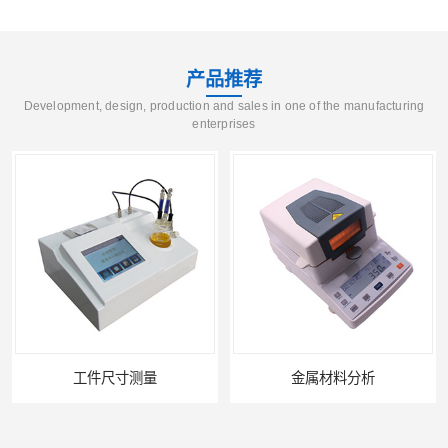
产品推荐
Development, design, production and sales in one of the manufacturing
enterprises
工件尺寸测量
金属材料分析