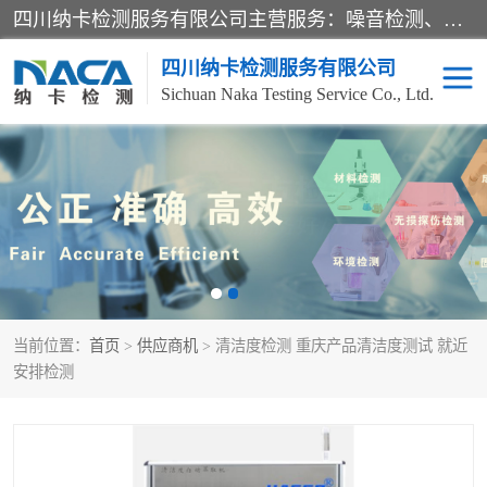
四川纳卡检测服务有限公司主营服务：噪音检测、灯光检测、防护网检测、磁性检测、无损检测、燃烧等级检测；本着严谨、规范的态度严格执行国家现行标准、规范及规程，奉行“科学公正、准确、持续改进、诚信服务”的企业价值和“科学、信誉、服务”的企业宗旨，竭诚为广大客户服务。
四川纳卡检测服务有限公司
Sichuan Naka Testing Service Co., Ltd.
噪音检测
灯光检测
防护网检测
磁性检测
无损检测
燃烧等级检测
当前位置：
首页
>
供应商机
> 清洁度检测 重庆产品清洁度测试 就近
可靠性检测
产品检测
安排检测