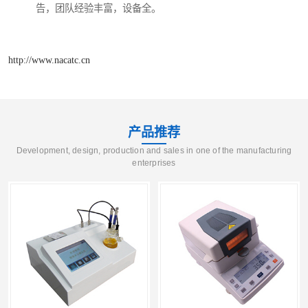
告，团队经验丰富，设备全。
http://www.nacatc.cn
产品推荐
Development, design, production and sales in one of the manufacturing
enterprises