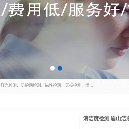
四川纳卡检测服务有限公司主营服务：噪音检测、灯光检测、防护网检测、磁性检测、无损检测、燃烧等级检测；本着严谨、规范的态度严格执行国家现行标准、规范及规程，奉行“科学公正、准确、持续改进、诚信服务”的企业价值和“科学、信誉、服务”的企业宗旨，竭诚为广大客户服务。
清洁度检测 眉山洁