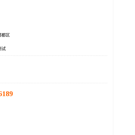
郫都区
测试
6189