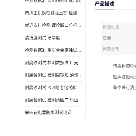
检测数据准 眉山精铜矿蒸汽压
产品描述
四川主机腐蚀试验直销 检测数据准
就近安排检测 螺栓断口分析公司 断裂失效分析
检测结果
清洁度测试 洁净度
周期
检测类型
检测数据准 重庆合金腐蚀试验厂商
耐腐蚀测试 检测数据准 广元家电腐蚀试验
污染物颗粒
耐腐蚀测试 检测周期短 泸州仪器仪表盐雾试验
超声波振动
耐腐蚀测试 PCB耐老化试验供应 就近安排检测
备中进行清
耐腐蚀测试 检测范围广 乐山腐蚀试验供应
攀枝花电器防水测试电话