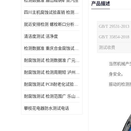
检测数据准 眉山精铜矿蒸汽压
产品描述
四川主机腐蚀试验直销 检测数据准
就近安排检测 螺栓断口分析公司 断裂失效分析
GB/T 29531-2013
清洁度测试 洁净度
GB/T 35854-2018
测试收费
检测数据准 重庆合金腐蚀试验厂商
耐腐蚀测试 检测数据准 广元家电腐蚀试验
当然机械产
耐腐蚀测试 检测周期短 泸州仪器仪表盐雾试验
身安全。
耐腐蚀测试 PCB耐老化试验供应 就近安排检测
振动的检测
耐腐蚀测试 检测范围广 乐山腐蚀试验供应
攀枝花电器防水测试电话