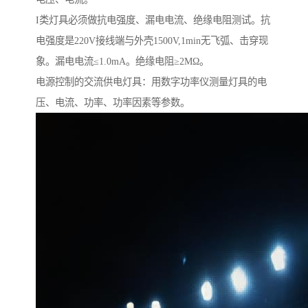
I类灯具必须做抗电强度、漏电电流、绝缘电阻测试。抗
电强度是220V接线端与外壳1500V,1min无飞弧、击穿现
象。漏电电流≤1.0mA。绝缘电阻≥2MΩ。
电源控制的交流供电灯具：用数字功率仪测量灯具的电
压、电流、功率、功率因素等参数。