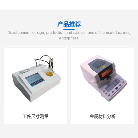
产品推荐
Development, design, production and sales in one of the manufacturing
enterprises
工件尺寸测量
金属材料分析