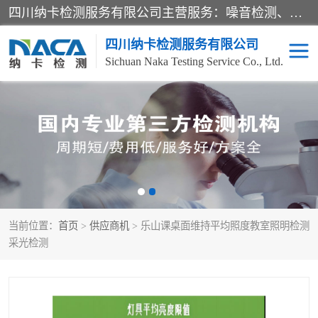
四川纳卡检测服务有限公司主营服务：噪音检测、灯光检测、防护网检测、磁性检测、无损检测、燃烧等级检测；本着严谨、规范的态度严格执行国家现行标准、规范及规程，奉行“科学公正、准确、持续改进、诚信服务”的企业价值和“科学、信誉、服务”的企业宗旨，竭诚为广大客户服务。
四川纳卡检测服务有限公司
Sichuan Naka Testing Service Co., Ltd.
噪音检测
灯光检测
防护网检测
磁性检测
无损检测
燃烧等级检测
当前位置：
首页
>
供应商机
> 乐山课桌面维持平均照度教室照明检测
可靠性检测
产品检测
采光检测