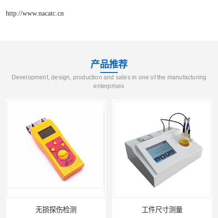
http://www.nacatc.cn
产品推荐
Development, design, production and sales in one of the manufacturing
enterprises
工件尺寸测量