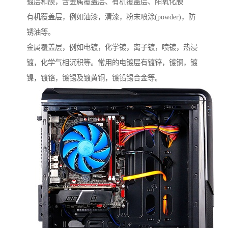
镀层和膜，含金属覆盖层、有机覆盖层、阳氧化膜
有机覆盖层，例如油漆，清漆，粉末喷涂(powder)，防
锈油等。
金属覆盖层，例如电镀，化学镀，离子镀，喷镀，热浸
镀，化学气相沉积等。常用的电镀层有镀锌，镀铜，镀
镍，镀铬，镀锡及镀黄铜，镀铅锡合金等。