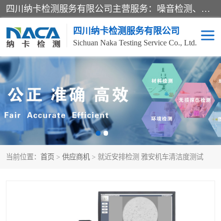
四川纳卡检测服务有限公司主营服务：噪音检测、灯光检测、防护网检测、磁性检测、无损检测、燃烧等级检测；本着严谨、规范的态度严格执行国家现行标准、规范及规程，奉行“科学公正、准确、持续改进、诚信服务”的企业价值和“科学、信誉、服务”的企业宗旨，竭诚为广大客户服务。
四川纳卡检测服务有限公司
Sichuan Naka Testing Service Co., Ltd.
噪音检测
灯光检测
防护网检测
磁性检测
无损检测
燃烧等级检测
当前位置：
首页
>
供应商机
> 就近安排检测 雅安机车清洁度测试
可靠性检测
产品检测