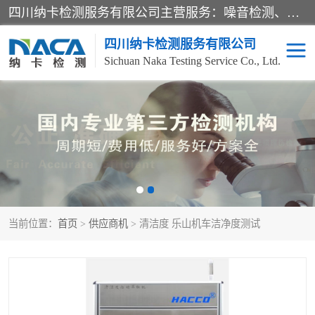
四川纳卡检测服务有限公司主营服务：噪音检测、灯光检测、防护网检测、磁性检测、无损检测、燃烧等级检测；本着严谨、规范的态度严格执行国家现行标准、规范及规程，奉行“科学公正、准确、持续改进、诚信服务”的企业价值和“科学、信誉、服务”的企业宗旨，竭诚为广大客户服务。
四川纳卡检测服务有限公司
Sichuan Naka Testing Service Co., Ltd.
噪音检测
灯光检测
防护网检测
磁性检测
无损检测
燃烧等级检测
当前位置：
首页
>
供应商机
> 清洁度 乐山机车洁净度测试
可靠性检测
产品检测