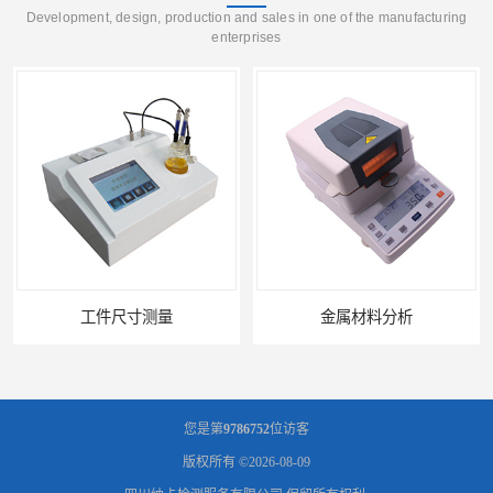
Development, design, production and sales in one of the manufacturing
enterprises
金属材料分析
您是第
9786752
位访客
版权所有 ©2026-08-09