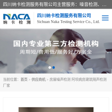
四川纳卡检测服务有限公司主营服务：噪音检测、灯光检测、防护网检测、磁性检测、无损检测、燃烧等级检测；本着严谨、规范的态度严格执行国家现行标准、规范及规程，奉行“科学公正、准确、持续改进、诚信服务”的企业价值和“科学、信誉、服务”的企业宗旨，竭诚为广大客户服务。
四川纳卡检测服务有限公司
Sichuan Naka Testing Service Co., Ltd.
噪音检测
灯光检测
防护网检测
磁性检测
无损检测
燃烧等级检测
当前位置：
首页
>
供应商机
> 房屋噪声检测 阿坝病房建筑隔声检测
可靠性检测
产品检测
厂家