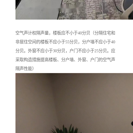
空气声计权隔声量，楼板应不小于40分贝（分隔住宅和
非居住空间的楼板不应小于55分贝，分户墙不应小于40
分贝。外窗不应小于30分贝，户门不应小于25分贝。应
采取构造措施提高楼板、分户墙、外窗、户门的空气声
隔声性能）