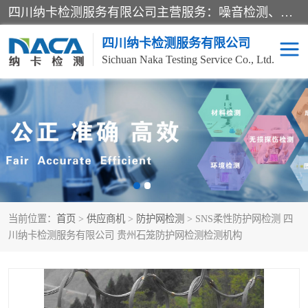
四川纳卡检测服务有限公司主营服务：噪音检测、灯光检测、防护网检测、磁性检测、无损检测、燃烧等级检测；本着严谨、规范的态度严格执行国家现行标准、规范及规程，奉行“科学公正、准确、持续改进、诚信服务”的企业价值和“科学、信誉、服务”的企业宗旨，竭诚为广大客户服务。
四川纳卡检测服务有限公司
Sichuan Naka Testing Service Co., Ltd.
噪音检测
灯光检测
防护网检测
磁性检测
无损检测
燃烧等级检测
当前位置：
首页
>
供应商机
>
防护网检测
> SNS柔性防护网检测 四
可靠性检测
产品检测
川纳卡检测服务有限公司 贵州石笼防护网检测检测机构