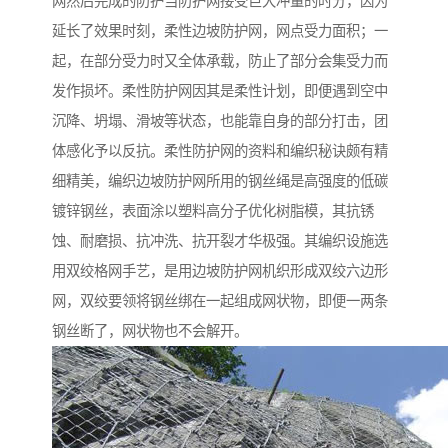
网然后完成的防护当防护网接受巨大冲量的时分，因为
延长了效果时刻，柔性边坡防护网，网点受力面积；一
起，在部分受力时又全体承载，防止了部分会集受力而
发作损坏。柔性防护网因其是柔性计划，即便遇到空中
沉降、坍塌、滑坡等状态，也能靠自身的部分打击，团
体感化予以反抗。柔性防护网的资料和编织秘诀颇有精
细精美，编织边坡防护网所用的钢丝绳是高强度的低碳
镀锌钢丝，表面涂以塑料高分子优化树脂模，其抗锈
蚀、耐磨损、抗冲洗、抗开裂才华极强。其编织设施选
用双绞格网手艺，是用边坡防护网机织形成双绞六边形
网，双绞要领将钢丝绑在一起组成网状物，即便一两条
钢丝断了，网状物也不会解开。