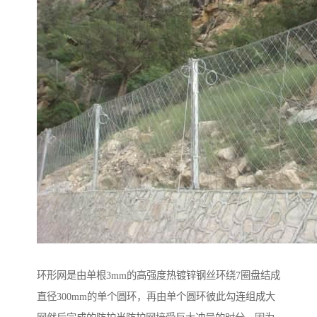
环形网是由单根3mm的高强度热镀锌钢丝环绕7圈盘结成
直径300mm的单个圆环，再由单个圆环彼此勾连组成大