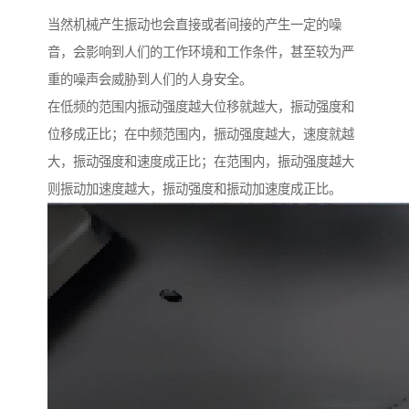
当然机械产生振动也会直接或者间接的产生一定的噪
音，会影响到人们的工作环境和工作条件，甚至较为严
重的噪声会威胁到人们的人身安全。
在低频的范围内振动强度越大位移就越大，振动强度和
位移成正比；在中频范围内，振动强度越大，速度就越
大，振动强度和速度成正比；在范围内，振动强度越大
则振动加速度越大，振动强度和振动加速度成正比。