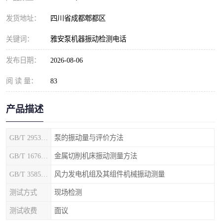
发货地址：
四川省成都郫都区
关键词：
雅安泵机器振动检测电话
发布日期：
2026-08-06
阅 读 量：
83
产品描述
GB/T 29531-2013
泵的振动量与评价方法
GB/T 16768-1997
金属切削机床振动测量方法
GB/T 35854-2018
风力发电机组及其组件机械振动测量
测试方式
现场检测
测试收费
面议