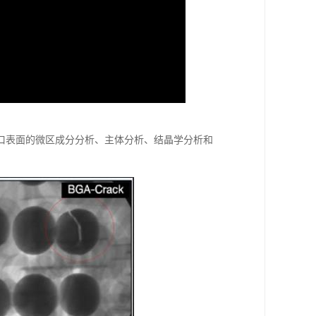
口表面的微区成分分析、主体分析、结晶学分析和