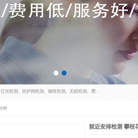
四川纳卡检测服务有限公司主营服务：噪音检测、灯光检测、防护网检测、磁性检测、无损检测、燃烧等级检测；本着严谨、规范的态度严格执行国家现行标准、规范及规程，奉行“科学公正、准确、持续改进、诚信服务”的企业价值和“科学、信誉、服务”的企业宗旨，竭诚为广大客户服务。
分析
就近安排检测 攀枝