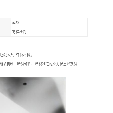
成都
寄样检测
失效分析、评价材料。
、断裂机制、断裂韧性、断裂过程的应力状态以及裂