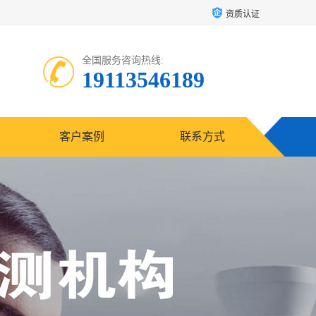
资质认证
全国服务咨询热线:
19113546189
客户案例
联系方式