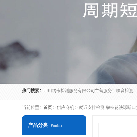
热门搜索：
当前位置：
首页
>
供应商机
> 就近安排检测 攀枝花铁球断口
产品分类
Product