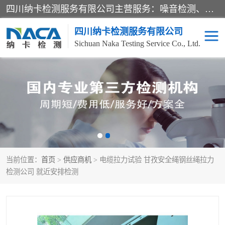
四川纳卡检测服务有限公司主营服务：噪音检测、灯光检测、防护网检测、磁性检测、无损检测、燃烧等级检测；本着严谨、规范的态度严格执行国家现行标准、规范及规程，奉行“科学公正、准确、持续改进、诚信服务”的企业价值和“科学、信誉、服务”的企业宗旨，竭诚为广大客户服务。
四川纳卡检测服务有限公司
Sichuan Naka Testing Service Co., Ltd.
噪音检测
灯光检测
防护网检测
磁性检测
无损检测
燃烧等级检测
当前位置：
首页
>
供应商机
> 电缆拉力试验 甘孜安全绳钢丝绳拉力
可靠性检测
产品检测
检测公司 就近安排检测