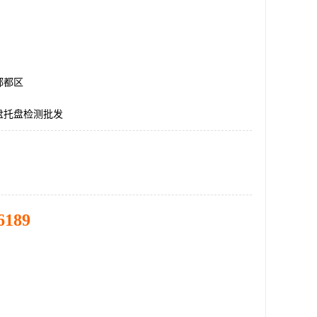
郫都区
盘托盘检测批发
6189