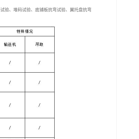
压试验、堆码试验、底铺板抗弯试验、翼托盘抗弯