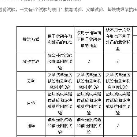
载荷试验，一共有6个试验的项目：抗弯试验、叉举试验、垫块或纵梁抗