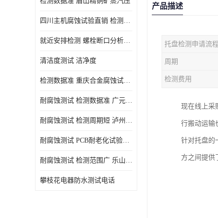
检测数据准 眉山精铜矿蒸汽压
产品描述
四川主机腐蚀试验直销 检测数据准
就近安排检测 螺栓断口分析公司 断裂失效分析
托盘检测申请流
清洁度测试 洁净度
周期
检测费用
检测数据准 重庆合金腐蚀试验厂商
耐腐蚀测试 检测数据准 广元家电腐蚀试验
现在线上采
耐腐蚀测试 检测周期短 泸州仪器仪表盐雾试验
行搬动运输
耐腐蚀测试 PCB耐老化试验供应 就近安排检测
针对托盘的
方之间提供
耐腐蚀测试 检测范围广 乐山腐蚀试验供应
攀枝花电器防水测试电话