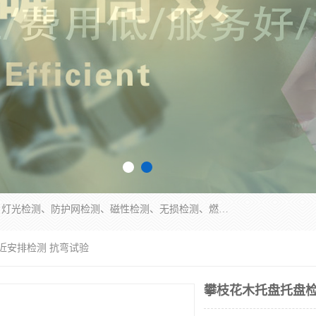
四川纳卡检测服务有限公司主营服务：噪音检测、灯光检测、防护网检测、磁性检测、无损检测、燃烧等级检测；本着严谨、规范的态度严格执行国家现行标准、规范及规程，奉行“科学公正、准确、持续改进、诚信服务”的企业价值和“科学、信誉、服务”的企业宗旨，竭诚为广大客户服务。
近安排检测 抗弯试验
攀枝花木托盘托盘检