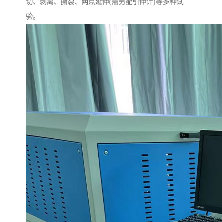
切、剥离、撕裂、两点延伸(需另配引伸计)等多种试
验。