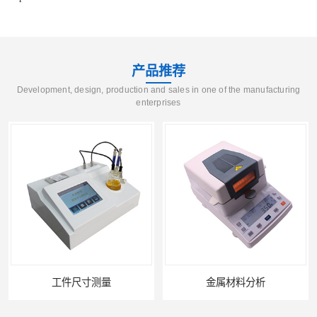
产品推荐
Development, design, production and sales in one of the manufacturing
enterprises
工件尺寸测量
金属材料分析