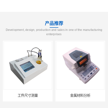
产品推荐
Development, design, production and sales in one of the manufacturing
enterprises
工件尺寸测量
金属材料分析