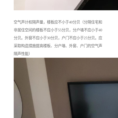
空气声计权隔声量，楼板应不小于40分贝（分隔住宅和
非居住空间的楼板不应小于55分贝，分户墙不应小于40
分贝。外窗不应小于30分贝，户门不应小于25分贝。应
采取构造措施提高楼板、分户墙、外窗、户门的空气声
隔声性能）