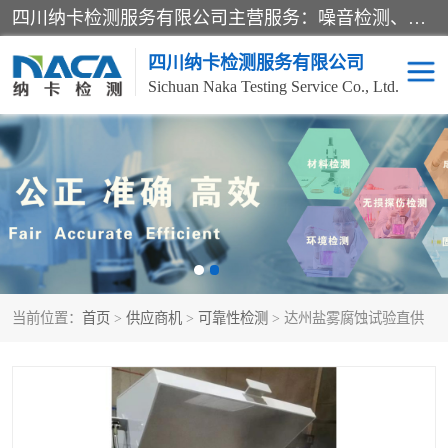
四川纳卡检测服务有限公司主营服务：噪音检测、灯光检测、防护网检测、磁性检测、无损检测、燃烧等级检测；本着严谨、规范的态度严格执行国家现行标准、规范及规程，奉行“科学公正、准确、持续改进、诚信服务”的企业价值和“科学、信誉、服务”的企业宗旨，竭诚为广大客户服务。
四川纳卡检测服务有限公司
Sichuan Naka Testing Service Co., Ltd.
噪音检测
灯光检测
防护网检测
磁性检测
无损检测
燃烧等级检测
当前位置：
首页
>
供应商机
>
可靠性检测
> 达州盐雾腐蚀试验直供
可靠性检测
产品检测