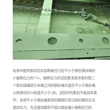
标准中提到索扣的实际断破拉力应不小于相应钢丝绳的
小破断拉力的75%，破断拉力的试验要求是吊索的第二
个索扣插编部分末端之间的钢丝绳长度应不小于钢丝绳
公称直径的30倍或不小于2米。试验中的索扣不能装有套
环；采用不小于钢丝绳直径的圆销钉穿过锁扣眼的方法
施加拉力；先迅速加载到不超过钢丝绳小破断拉力的