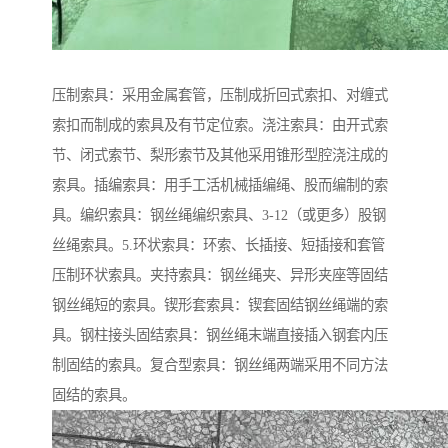
压制索具：采用金属套管，压制成折回式索扣、对缠式
索扣而制成的索具及有节定位索。浇注索具：由开式索
节、闭式索节、梨形索节及其他采用锥形型腔浇注成的
索具。插编索具：用手工活机械插编绳、股而编制的索
具。编织索具：钢丝绳编织索具、3-12（或更多）股钢
丝绳索具。5.环状索具：环索、长插接、短插接和套管
压制环状索具。夹持索具：钢丝绳夹、异形夹座等固结
钢丝绳短的索具。锲形套索具：锲套固结钢丝绳端的索
具。钢柱接头固结索具：钢丝绳末端直接插入钢套内压
制固结的索具。复合型索具：钢丝绳两端采用不同方法
固结的索具。