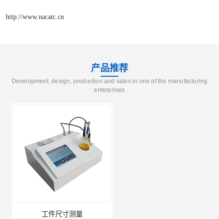
http://www.nacatc.cn
产品推荐
Development, design, production and sales in one of the manufacturing
enterprises
工件尺寸测量
金属材料分析