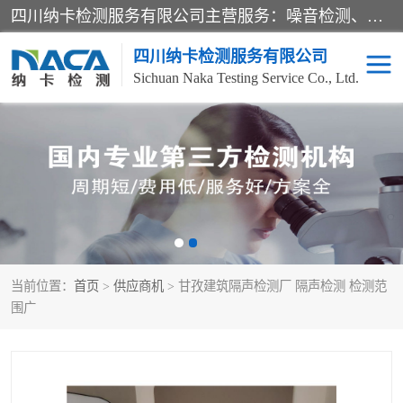
四川纳卡检测服务有限公司主营服务：噪音检测、灯光检测、防护网检测、磁性检测、无损检测、燃烧等级检测；本着严谨、规范的态度严格执行国家现行标准、规范及规程，奉行“科学公正、准确、持续改进、诚信服务”的企业价值和“科学、信誉、服务”的企业宗旨，竭诚为广大客户服务。
四川纳卡检测服务有限公司
Sichuan Naka Testing Service Co., Ltd.
噪音检测
灯光检测
防护网检测
磁性检测
无损检测
燃烧等级检测
当前位置：
首页
>
供应商机
> 甘孜建筑隔声检测厂 隔声检测 检测范
可靠性检测
产品检测
围广