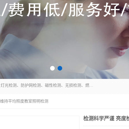
四川纳卡检测服务有限公司主营服务：噪音检测、灯光检测、防护网检测、磁性检测、无损检测、燃烧等级检测；本着严谨、规范的态度严格执行国家现行标准、规范及规程，奉行“科学公正、准确、持续改进、诚信服务”的企业价值和“科学、信誉、服务”的企业宗旨，竭诚为广大客户服务。
桌面维持平均照度教室照明检测
检测科学严谨 亮度