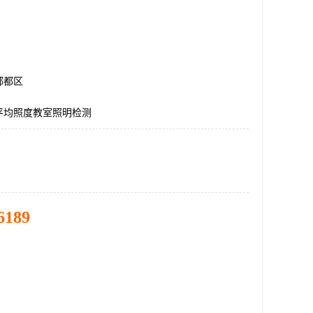
郫都区
平均照度教室照明检测
6189