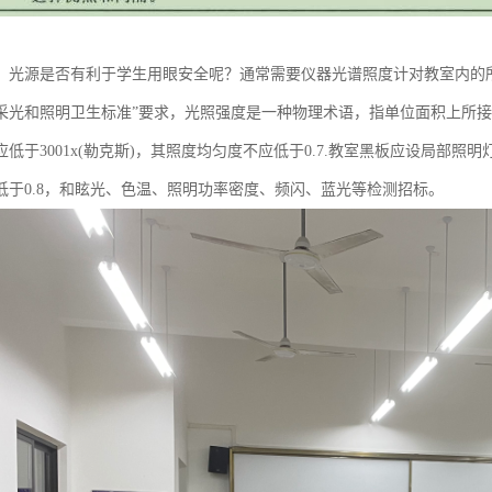
、光源是否有利于学生用眼安全呢？通常需要仪器光谱照度计对教室内的
采光和照明卫生标准”要求，光照强度是一种物理术语，指单位面积上所接
低于3001x(勒克斯)，其照度均匀度不应低于0.7.教室黑板应设局部照明
低于0.8，和眩光、色温、照明功率密度、频闪、蓝光等检测招标。