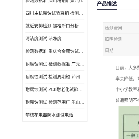
检测数据准 眉山精铜矿蒸汽压
产品描述
四川主机腐蚀试验直销 检测数据准
就近安排检测 螺栓断口分析公司 断裂失效分析
检测费用
清洁度测试 洁净度
照明检测
周期
检测数据准 重庆合金腐蚀试验厂商
耐腐蚀测试 检测数据准 广元家电腐蚀试验
目前，大多
耐腐蚀测试 检测周期短 泸州仪器仪表盐雾试验
率会降低，
耐腐蚀测试 PCB耐老化试验供应 就近安排检测
中小学教室
普通照明不
耐腐蚀测试 检测范围广 乐山腐蚀试验供应
攀枝花电器防水测试电话