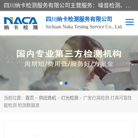
四川纳卡检测服务有限公司主营服务：噪音检测、灯光检测、防护网检测、磁性检测、无损检测、燃烧等级检测；本着严谨、规范的态度严格执行国家现行标准、规范及规程，奉行“科学公正、准确、持续改进、诚信服务”的企业价值和“科学、信誉、服务”的企业宗旨，竭诚为广大客户服务。
四川纳卡检测服务有限公司
Sichuan Naka Testing Service Co., Ltd.
噪音检测
灯光检测
防护网检测
磁性检测
无损检测
燃烧等级检测
当前位置：
首页
>
供应商机
>
灯光检测
> 广安灯具检测 灯具可靠性
可靠性检测
产品检测
能检测 检测数据准