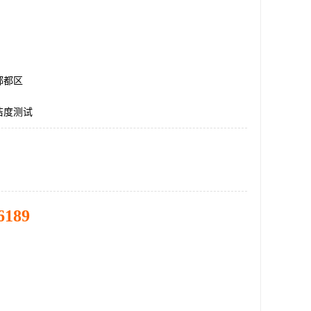
郫都区
洁度测试
6189