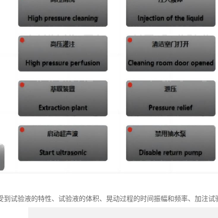
受到试验液的特性、试验液的体积、晃动过程的时间振幅和频率、加注试