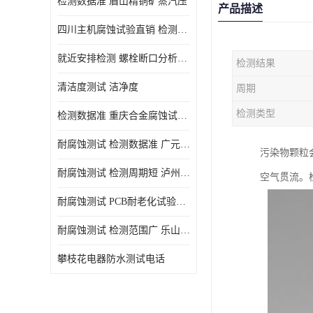
检测数据准 眉山精铜矿蒸汽压
产品描述
四川主机腐蚀试验直销 检测数据准
就近安排检测 螺栓断口分析公司 断裂失效分析
检测结果
清洁度测试 洁净度
周期
检测类型
检测数据准 重庆合金腐蚀试验厂商
耐腐蚀测试 检测数据准 广元家电腐蚀试验
污染物颗粒
耐腐蚀测试 检测周期短 泸州仪器仪表盐雾试验
空气贯流。
耐腐蚀测试 PCB耐老化试验供应 就近安排检测
耐腐蚀测试 检测范围广 乐山腐蚀试验供应
攀枝花电器防水测试电话