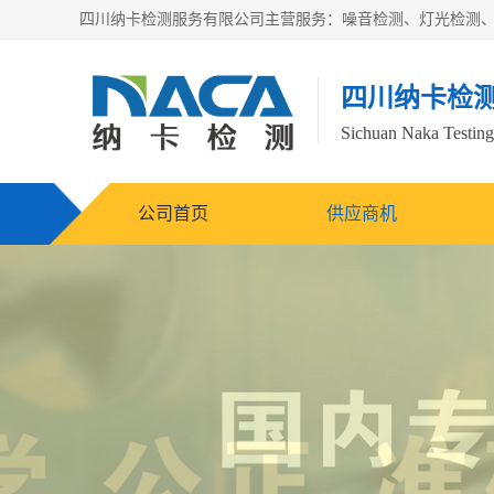
四川纳卡检
Sichuan Naka Testing 
公司首页
供应商机