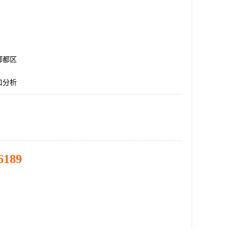
郫都区
口分析
6189