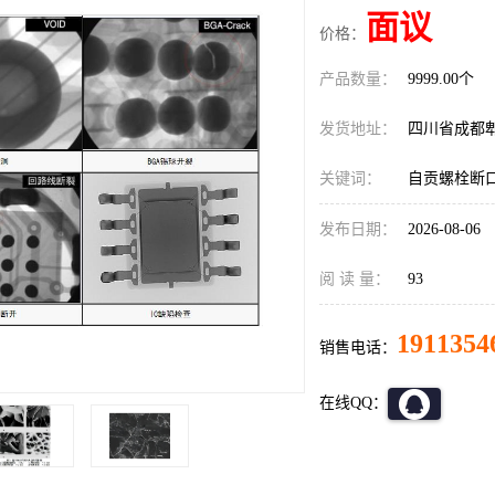
面议
价格：
产品数量：
9999.00个
发货地址：
四川省成都
关键词：
自贡螺栓断
发布日期：
2026-08-06
阅 读 量：
93
1911354
销售电话：
在线QQ：