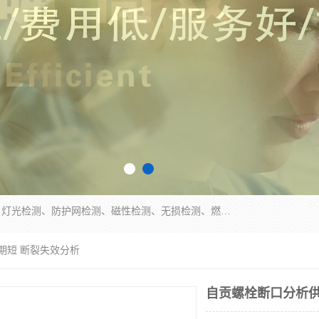
四川纳卡检测服务有限公司主营服务：噪音检测、灯光检测、防护网检测、磁性检测、无损检测、燃烧等级检测；本着严谨、规范的态度严格执行国家现行标准、规范及规程，奉行“科学公正、准确、持续改进、诚信服务”的企业价值和“科学、信誉、服务”的企业宗旨，竭诚为广大客户服务。
期短 断裂失效分析
自贡螺栓断口分析供