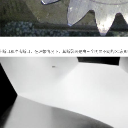
伸断口和冲击断口，在理想情况下，其断裂面是由三个明显不同的区域(即