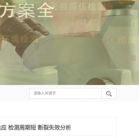
应 检测周期短 断裂失效分析