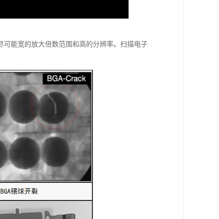
尽可能宽的放大倍数范围和高的分辨率。扫描电子