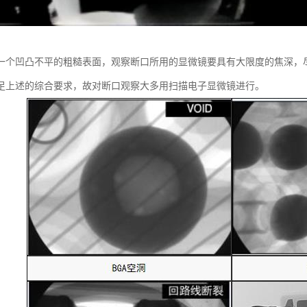
一个凹凸不平的粗糙表面，观察断口所用的显微镜要具有大限度的焦深，
足上述的综合要求，故对断口观察大多用扫描电子显微镜进行。