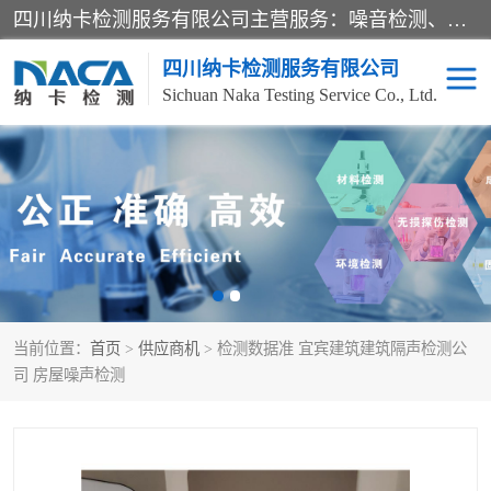
四川纳卡检测服务有限公司主营服务：噪音检测、灯光检测、防护网检测、磁性检测、无损检测、燃烧等级检测；本着严谨、规范的态度严格执行国家现行标准、规范及规程，奉行“科学公正、准确、持续改进、诚信服务”的企业价值和“科学、信誉、服务”的企业宗旨，竭诚为广大客户服务。
四川纳卡检测服务有限公司
Sichuan Naka Testing Service Co., Ltd.
噪音检测
灯光检测
防护网检测
磁性检测
无损检测
燃烧等级检测
当前位置：
首页
>
供应商机
> 检测数据准 宜宾建筑建筑隔声检测公
可靠性检测
产品检测
司 房屋噪声检测