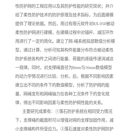
性防护网的工程应用以及其防护性能的研究现状；并介
绍了柔性防护技术的防护原理及技术指标，为后面建模
提供了理论依据。然后，用过有限元软件对RX-050被动
柔性防护网进行建模，在建模过程中对锚杆、减压环作
用进行了一定的简化。建立了网-绳系统局部数值分析模
型，通过计算、分析可知其构件能量分布符合被动柔性
防护系统各构件之间进行能量、荷载的逐级传递消减这
一规律。同时，对支撑绳直径为8mm与16mm数值模型
的动力学情况进行比较、分析。后，根据不同影响因素
建立出不同的条件下的数值模型，分析了防护网的能
量、网绳变形和网绳轴力在各种工况条件下的变化规
律，得出不同影响因素与柔性防护网性能的关系。
主要研究成果有：①落石防护系统在相同受力情况
下，支撑绳的截面积可以增强对网的支撑加固作用，减
小支撑绳构件所受应力。②落石速度对柔性防护网防护