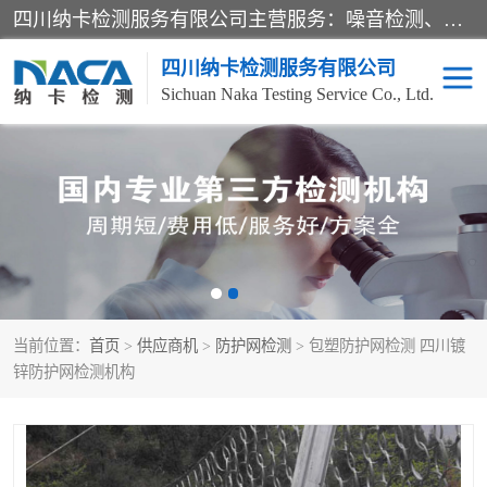
四川纳卡检测服务有限公司主营服务：噪音检测、灯光检测、防护网检测、磁性检测、无损检测、燃烧等级检测；本着严谨、规范的态度严格执行国家现行标准、规范及规程，奉行“科学公正、准确、持续改进、诚信服务”的企业价值和“科学、信誉、服务”的企业宗旨，竭诚为广大客户服务。
四川纳卡检测服务有限公司
Sichuan Naka Testing Service Co., Ltd.
噪音检测
灯光检测
防护网检测
磁性检测
无损检测
燃烧等级检测
当前位置：
首页
>
供应商机
>
防护网检测
> 包塑防护网检测 四川镀
可靠性检测
产品检测
锌防护网检测机构