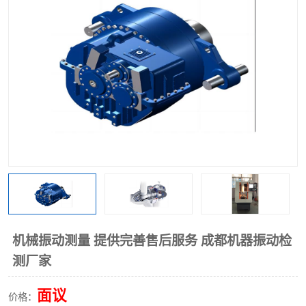
机械振动测量 提供完善售后服务 成都机器振动检
测厂家
面议
价格：