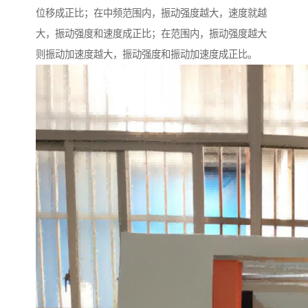
位移成正比；在中频范围内，振动强度越大，速度就越
大，振动强度和速度成正比；在范围内，振动强度越大
则振动加速度越大，振动强度和振动加速度成正比。