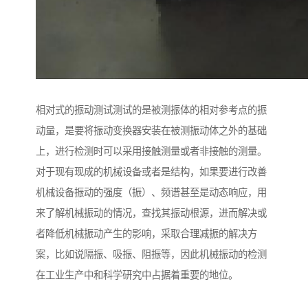
相对式的振动测试测试的是被测振体的相对参考点的振
动量，是要将振动变换器安装在被测振动体之外的基础
上，进行检测时可以采用接触测量或者非接触的测量。
对于现有现成的机械设备或者是结构，如果要进行改善
机械设备振动的强度（振）、频谱甚至是动态响应，用
来了解机械振动的情况，查找其振动根源，进而解决或
者降低机械振动产生的影响，采取合理减振的解决方
案，比如说隔振、吸振、阻振等，因此机械振动的检测
在工业生产中和科学研究中占据着重要的地位。