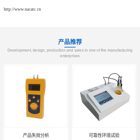
http://www.nacatc.cn
产品推荐
Development, design, production and sales in one of the manufacturing
enterprises
产品失效分析
可靠性环境试验