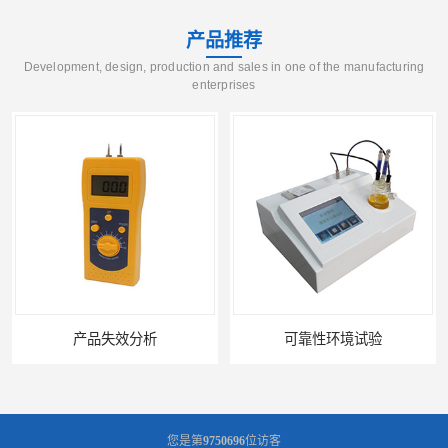
产品推荐
Development, design, production and sales in one of the manufacturing
enterprises
可靠性环境试验
您是第
9750696
位访客