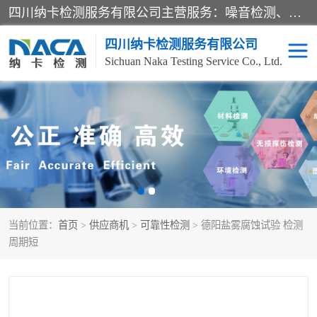
四川纳卡检测服务有限公司主营服务：噪音检测、灯光检测、防护网检测、磁性检测、无损检测、燃烧等级检测；本着严谨、规范的态度严格执行国家现行标准、规范及规程，奉行“科学公正、准确、持续改进、诚信服务”的企业价值和“科学、信誉、服务”的企业宗旨，竭诚为广大客户服务。
四川纳卡检测服务有限公司
Sichuan Naka Testing Service Co., Ltd.
噪音检测
灯光检测
防护网检测
磁性检测
无损检测
燃烧等级检测
当前位置：
首页
>
供应商机
>
可靠性检测
> 德阳盐雾腐蚀试验 检测
可靠性检测
产品检测
周期短