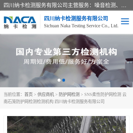
四川纳卡检测服务有限公司主营服务：噪音检测、灯光检测、防护网检测、磁性检测、无损检测、燃烧等级检测；本着严谨、规范的态度严格执行国家现行标准、规范及规程，奉行“科学公正、准确、持续改进、诚信服务”的企业价值和“科学、信誉、服务”的企业宗旨，竭诚为广大客户服务。
四川纳卡检测服务有限公司
Sichuan Naka Testing Service Co., Ltd.
噪音检测
灯光检测
防护网检测
磁性检测
无损检测
燃烧等级检测
当前位置：
首页
>
供应商机
>
防护网检测
> SNS柔性防护网检测 云
可靠性检测
产品检测
南石笼防护网检测检测机构 四川纳卡检测服务有限公司