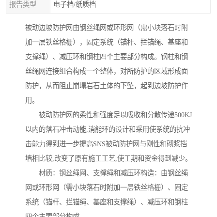
报告类型
电子档/纸质档
被动边坡防护网由钢丝绳网或环形网（需小块落石时附
加一层铁丝格栅），固定系统（锚杆、拦锚绳、基座和
支撑绳）、减压环和钢柱四个主要部分构成。钢柱和钢
丝绳网连接组合构成一个整体，对所防护的区域形成面
防护，从而阻止崩塌岩石土体的下坠，起到边坡防护作
用。
被动防护网的柔性和强度足以吸收和分散传递500KJ
以内的落石冲击动能,消能环的设计和采用使系统的抗冲
击能力得到进一步提高SNS被动防护网与刚性和砌浆挡
墙相比较,改变了原有施工工艺,使工期和资金得到减少。
材质：钢丝绳网、支撑绳和减压环构造：由钢丝绳
网或环形网（需小块落石时附加一层铁丝格栅）、固定
系统（锚杆、拦锚绳、基座和支撑绳）、减压环和钢柱
四个主要部分构成。