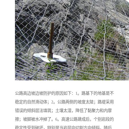
公路高边坡边坡防护的原因如下：1。路基下的地基是不
稳定的自然滑动体；2。公路两侧的坡度太陡；路堤采用
错误的倾斜层法填筑；土壤太湿，降低了黏聚力和内摩
擦；坡脚被水冲掉了。6。高速公路建成后，个别岩段的
稳定性受到破坏，特别是当岩层向切割方向倾斜，随后