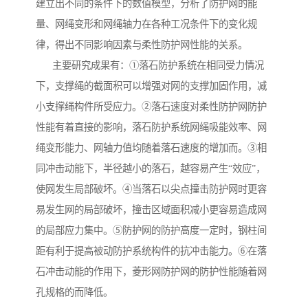
建立出不同的条件下的数值模型，分析了防护网的能
量、网绳变形和网绳轴力在各种工况条件下的变化规
律，得出不同影响因素与柔性防护网性能的关系。
主要研究成果有：①落石防护系统在相同受力情况
下，支撑绳的截面积可以增强对网的支撑加固作用，减
小支撑绳构件所受应力。②落石速度对柔性防护网防护
性能有着直接的影响，落石防护系统网绳吸能效率、网
绳变形能力、网轴力值均随着落石速度的增加而。③相
同冲击动能下，半径越小的落石，越容易产生“效应”，
使网发生局部破坏。④当落石以尖点撞击防护网时更容
易发生网的局部破坏，撞击区域面积减小更容易造成网
的局部应力集中。⑤防护网的防护高度一定时，钢柱间
距有利于提高被动防护系统构件的抗冲击能力。⑥在落
石冲击动能的作用下，菱形网防护网的防护性能随着网
孔规格的而降低。