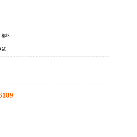
郫都区
测试
6189