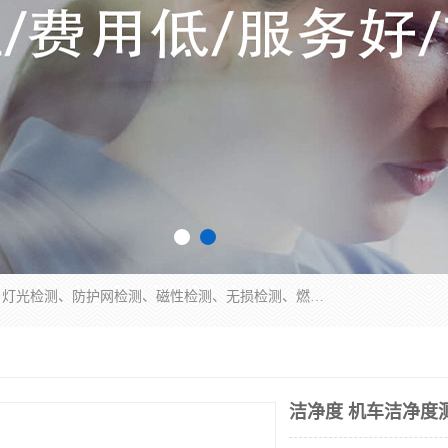
四川纳卡检测服务有限公司主营服务：噪音检测、灯光检测、防护网检测、磁性检测、无损检测、燃烧等级检测；本着严谨、规范的态度严格执行国家现行标准、规范及规程，奉行“科学公正、准确、持续改进、诚信服务”的企业价值和“科学、信誉、服务”的企业宗旨，竭诚为广大客户服务。
洁净度 机车洁净度