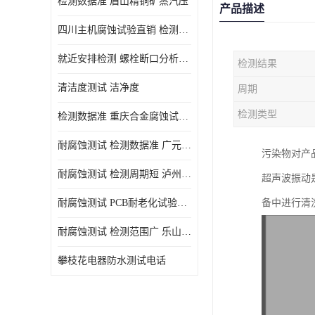
检测数据准 眉山精铜矿蒸汽压
产品描述
四川主机腐蚀试验直销 检测数据准
就近安排检测 螺栓断口分析公司 断裂失效分析
检测结果
清洁度测试 洁净度
周期
检测类型
检测数据准 重庆合金腐蚀试验厂商
耐腐蚀测试 检测数据准 广元家电腐蚀试验
污染物对产
耐腐蚀测试 检测周期短 泸州仪器仪表盐雾试验
超声波振动
耐腐蚀测试 PCB耐老化试验供应 就近安排检测
备中进行清
耐腐蚀测试 检测范围广 乐山腐蚀试验供应
攀枝花电器防水测试电话