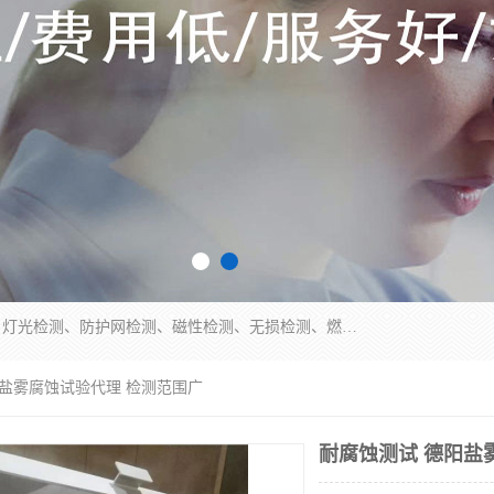
四川纳卡检测服务有限公司主营服务：噪音检测、灯光检测、防护网检测、磁性检测、无损检测、燃烧等级检测；本着严谨、规范的态度严格执行国家现行标准、规范及规程，奉行“科学公正、准确、持续改进、诚信服务”的企业价值和“科学、信誉、服务”的企业宗旨，竭诚为广大客户服务。
阳盐雾腐蚀试验代理 检测范围广
耐腐蚀测试 德阳盐