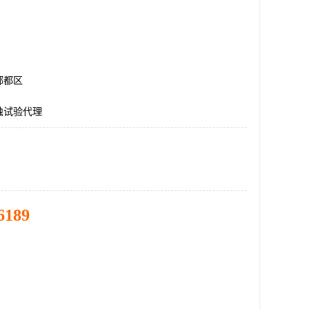
郫都区
蚀试验代理
6189