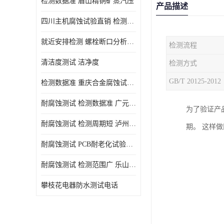
检测数据准 眉山精铜矿蒸汽压
产品描述
四川主机腐蚀试验直销 检测数据准
就近安排检测 螺栓断口分析公司 断裂失效分析
检测流程
清洁度测试 洁净度
检测方式
GB/T 20125-2012
检测数据准 重庆合金腐蚀试验厂商
耐腐蚀测试 检测数据准 广元家电腐蚀试验
为了验证产
耐腐蚀测试 检测周期短 泸州仪器仪表盐雾试验
期。 这样
耐腐蚀测试 PCB耐老化试验供应 就近安排检测
耐腐蚀测试 检测范围广 乐山腐蚀试验供应
攀枝花电器防水测试电话