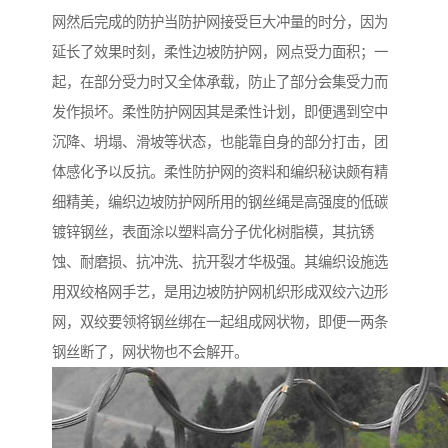
网然后完成的防护当防护网接受巨大冲量的时分，因为
延长了效果时刻，柔性边坡防护网，网点受力面积；一
起，在部分受力时又全体承载，防止了部分会集受力而
发作损坏。柔性防护网因其是柔性计划，即便遇到空中
沉降、坍塌、滑坡等状态，也能靠自身的部分打击，团
体感化予以反抗。柔性防护网的资料和编织秘诀颇有精
细精美，编织边坡防护网所用的钢丝绳是高强度的低碳
镀锌钢丝，表面涂以塑料高分子优化树脂模，其抗锈
蚀、耐磨损、抗冲洗、抗开裂才华极强。其编织设施选
用双绞格网手艺，是用边坡防护网机织形成双绞六边形
网，双绞要领将钢丝绑在一起组成网状物，即便一两条
钢丝断了，网状物也不会解开。