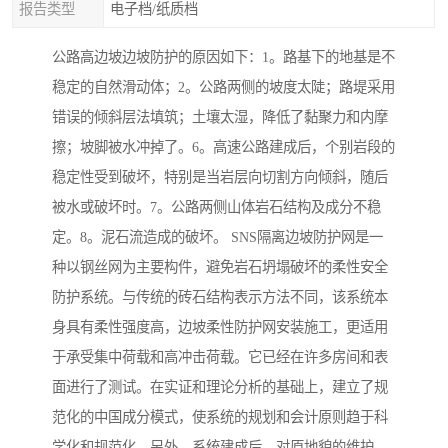
报告类型
电子档/纸质档
公路高边坡边坡防护的原因如下：1。路基下的地基是不
稳定的自然滑动体；2。公路两侧的坡度太陡；路堤采用
错误的倾斜层法填筑；土壤太湿，降低了黏聚力和内摩
擦；坡脚被水冲掉了。6。高速公路建成后，个别岩段的
稳定性受到破坏，特别是当岩层向切割方向倾斜，随后
被水或破坏时。7。公路两侧山体岩石结构及成分不稳
定。8。泥石流造成的破坏。 SNS隔离边坡防护网是一
种以钢丝网为主要构件，避免岩石坍塌破坏的柔性安全
防护系统。与传统的砖石结构表示方法不同，该系统本
身具有柔性强度高，边坡柔性防护网安装施工，更适用
于承受集中荷载和高冲击荷载。它已经在许多房间和表
面进行了测试。在实证和理论分析的基础上，建立了规
范化的中国成分模式，使系统的规划和会计原则趋于科
学化和规范化。另外，系统建成后，对原地貌的维护，