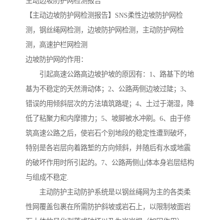
主动边坡防护网检测报告
【主动边坡防护网检测报告】SNS柔性边坡防护网检
测，钢丝绳网检测，边坡防护网检测，主动防护网检
测，高速护栏网检测
边坡防护网的作用：
引起高速公路高边坡护坡的原因有：1、路基下的地
基为不稳定的天然滑动体；2、公路两侧边坡过陡；3、
错误的用倾斜层次的方法填筑路堤；4、土过于潮湿，降
低了粘聚力和内摩擦力；5、坡脚被水冲刷。6、由于修
筑高速公路之后，使岩石个别地段的稳定性遭到破坏，
特别是各岩层向着路堑的方向倾斜，并随后有水或地震
的破坏作用时所引起的。7、公路两侧山体本身岩层结构
与组成不稳定.
主动防护主动防护系统是以钢丝绳网为主的各类柔
性网覆盖包裹在所需防护斜坡或岩石上，以限制坡面岩