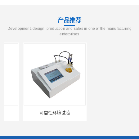
产品推荐
Development, design, production and sales in one of the manufacturing
enterprises
可靠性环境试验
UV测试