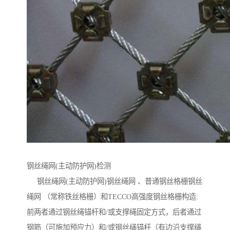
钢丝绳网(主动防护网)检测
钢丝绳网(主动防护网)钢丝绳网 、普通钢丝格栅钢丝
绳网 （常称铁丝格栅）和TECCO高强度钢丝格栅构造:
前两者通过钢丝绳锚杆和/或支撑绳固定方式，后者通过
钢筋（可施加预应力）和/或钢丝绳锚杆（有边沿支撑绳