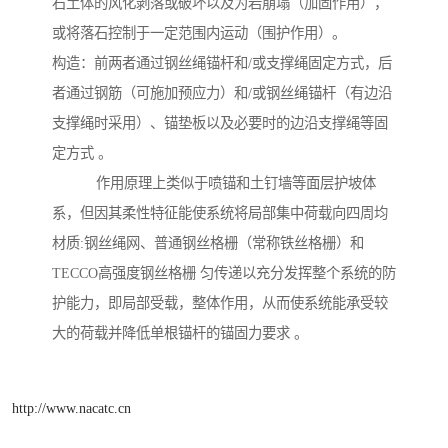
石土体的风化剥落或破坏以及为岩崩塌（加固作用），
或将落石控制于一定范围内运动（围护作用）。
构造：前两者通过钢丝绳锚杆和/或支撑绳固定方式，后
者通过钢筋（可施加预应力）和/或钢丝绳锚杆（有边沿
支撑绳时采用）、锚垫板以及必要时的边沿支撑绳等固
定方式 。
作用原理上类似于喷锚和土钉墙等面层护坡体
系，但因其柔性特征能使系统将局部集中荷载向四周均
材质:钢丝绳网、普通钢丝格栅（常称铁丝格栅）和
TECCO高强度钢丝格栅 匀传递以充分发挥整个系统的防
护能力，即局部受载，整体作用，从而使系统能承受较
大的荷载并降低单根锚杆的锚固力要求 。
http://www.nacatc.cn