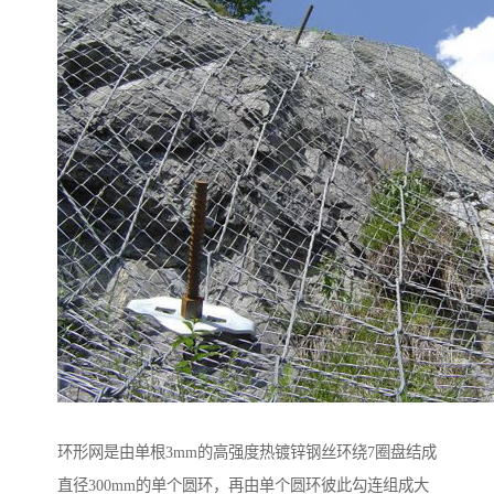
环形网是由单根3mm的高强度热镀锌钢丝环绕7圈盘结成
直径300mm的单个圆环，再由单个圆环彼此勾连组成大