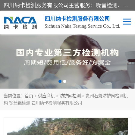
四川纳卡检测服务有限公司主营服务：噪音检测、灯光检测、防护网检测、磁性检测、无损检测、燃烧等级检测；本着严谨、规范的态度严格执行国家现行标准、规范及规程，奉行“科学公正、准确、持续改进、诚信服务”的企业价值和“科学、信誉、服务”的企业宗旨，竭诚为广大客户服务。
四川纳卡检测服务有限公司
Sichuan Naka Testing Service Co., Ltd.
噪音检测
灯光检测
防护网检测
磁性检测
无损检测
燃烧等级检测
当前位置：
首页
>
供应商机
>
防护网检测
> 贵州石笼防护网检测机
可靠性检测
产品检测
构 钢丝绳检测 四川纳卡检测服务有限公司