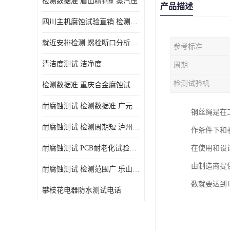
检测数据准 眉山精铜矿蒸汽压
产品描述
四川主机腐蚀试验直销 检测数据准
就近安排检测 螺栓断口分析公司 断裂失效分析
参考标准
清洁度测试 洁净度
周期
检测试验机
检测数据准 重庆合金腐蚀试验厂商
耐腐蚀测试 检测数据准 广元家电腐蚀试验
钢丝绳是在
耐腐蚀测试 检测周期短 泸州仪器仪表盐雾试验
作条件下和
耐腐蚀测试 PCB耐老化试验供应 就近安排检测
在使用和设
由制造商提
耐腐蚀测试 检测范围广 乐山腐蚀试验供应
数就要达到
攀枝花电器防水测试电话