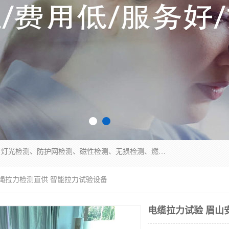
四川纳卡检测服务有限公司主营服务：噪音检测、灯光检测、防护网检测、磁性检测、无损检测、燃烧等级检测；本着严谨、规范的态度严格执行国家现行标准、规范及规程，奉行“科学公正、准确、持续改进、诚信服务”的企业价值和“科学、信誉、服务”的企业宗旨，竭诚为广大客户服务。
丝绳拉力检测直供 智能拉力试验设备
电缆拉力试验 眉山