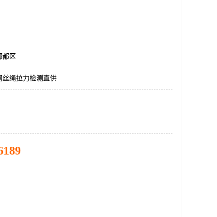
郫都区
钢丝绳拉力检测直供
6189