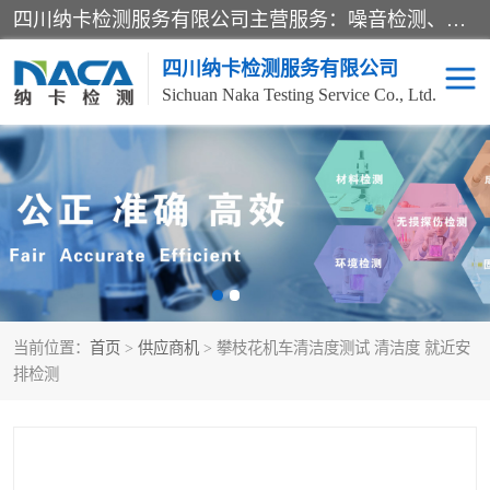
四川纳卡检测服务有限公司主营服务：噪音检测、灯光检测、防护网检测、磁性检测、无损检测、燃烧等级检测；本着严谨、规范的态度严格执行国家现行标准、规范及规程，奉行“科学公正、准确、持续改进、诚信服务”的企业价值和“科学、信誉、服务”的企业宗旨，竭诚为广大客户服务。
四川纳卡检测服务有限公司
Sichuan Naka Testing Service Co., Ltd.
噪音检测
灯光检测
防护网检测
磁性检测
无损检测
燃烧等级检测
当前位置：
首页
>
供应商机
> 攀枝花机车清洁度测试 清洁度 就近安
可靠性检测
产品检测
排检测