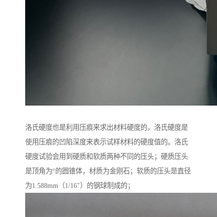
洛氏硬度也是利用压痕来求出材料硬度的，洛氏硬度是
使用压痕的凹陷深度来表示试样材料的硬度值的。洛氏
硬度试验会用到硬质和软质两种不同的压头；硬质压头
是顶角为°的圆锥体，材质为金刚石；软质的压头是直径
为1.588mm（1/16″）的钢球制成的；