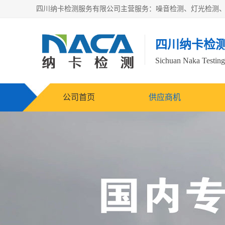
四川纳卡检
Sichuan Naka Testing 
公司首页
供应商机