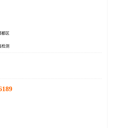
郫都区
具检测
6189