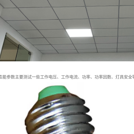
性能参数主要测试一些工作电压、工作电流、功率、功率因数、灯具安全