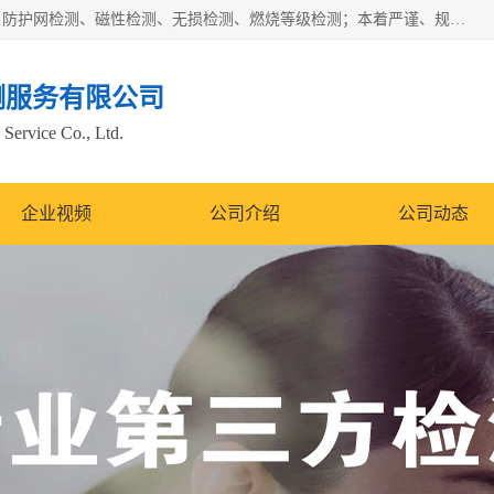
四川纳卡检测服务有限公司主营服务：噪音检测、灯光检测、防护网检测、磁性检测、无损检测、燃烧等级检测；本着严谨、规范的态度严格执行国家现行标准、规范及规程，奉行“科学公正、准确、持续改进、诚信服务”的企业价值和“科学、信誉、服务”的企业宗旨，竭诚为广大客户服务。
测服务有限公司
Service Co., Ltd.
企业视频
公司介绍
公司动态