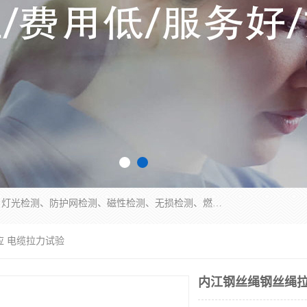
四川纳卡检测服务有限公司主营服务：噪音检测、灯光检测、防护网检测、磁性检测、无损检测、燃烧等级检测；本着严谨、规范的态度严格执行国家现行标准、规范及规程，奉行“科学公正、准确、持续改进、诚信服务”的企业价值和“科学、信誉、服务”的企业宗旨，竭诚为广大客户服务。
应 电缆拉力试验
内江钢丝绳钢丝绳拉