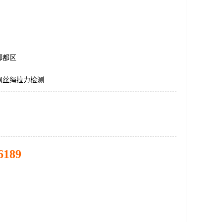
郫都区
钢丝绳拉力检测
6189